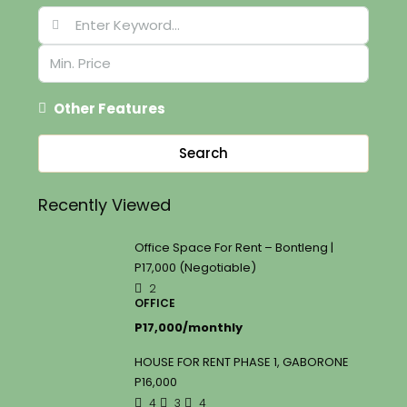
Other Features
Search
Recently Viewed
Office Space For Rent – Bontleng |
P17,000 (Negotiable)
2
OFFICE
P17,000/monthly
HOUSE FOR RENT PHASE 1, GABORONE
P16,000
4
3
4