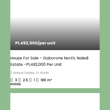
P1,492,000
/per unit
House For Sale – Gaborone North, Naledi
Estate -P1,492,000 Per Unit
Naledi Estate, G-North
3
2.5
1
180
m²
HOUSE