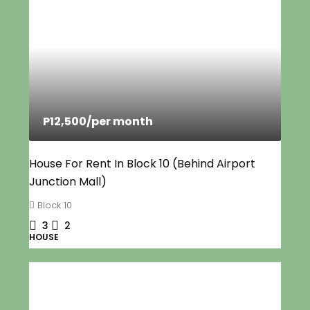
P12,500
/per month
House For Rent In Block 10 (Behind Airport
Junction Mall)
Block 10
3
2
HOUSE